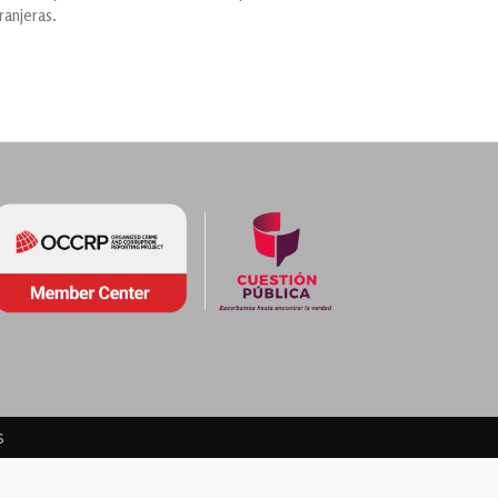
ranjeras.
s