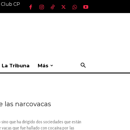
l Club CP
La Tribuna
Más
e las narcovacas
 sino que ha dirigido dos sociedades que están
 vacas que fue hallado con cocaína por las