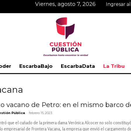
viernes, agosto 7, 2026
Ingresar a
oder
EscarbaBajo
EscarbaData
La Tribu
Cuestión
Vacana
o vacano de Petro: en el mismo barco d
-
stión Pública
febrero 15, 2023
Pública
tró que el cuñado de la primera dama Verónica Alcocer no solo constituyó
do empresarial de Frontera Vacana, la empresa que envió el cargamento de