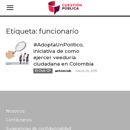
Etiqueta: funcionario
#AdoptaUnPolítico,
iniciativa de como
ejercer veeduría
ciudadana en Colombia
-
El Club CP
antoniob
marzo 26, 2019
Nosotros
Contáctanos
Sugerencias de confidencialidad