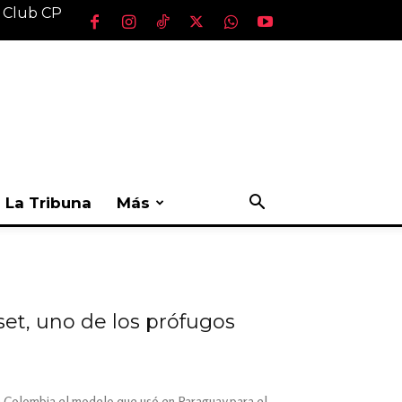
l Club CP
La Tribuna
Más
et, uno de los prófugos
en Colombia el modelo que usó en Paraguay para el