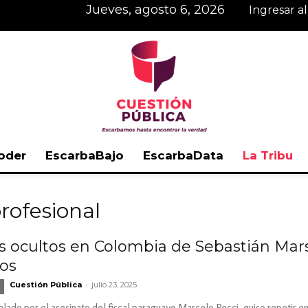
jueves, agosto 6, 2026
Ingresar a
oder
EscarbaBajo
EscarbaData
La Tribu
Cuestión
profesional
s ocultos en Colombia de Sebastián Mars
os
Pública
-
Cuestión Pública
julio 23, 2025
lado por el asesinato del fiscal paraguayo Marcelo Pecci, quiso repetir 