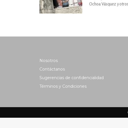
Ochoa Vásquez y otros
Nosotros
Contáctanos
Sugerencias de confidencialidad
Términos y Condiciones