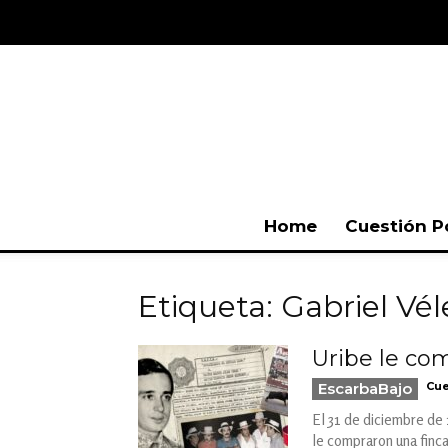
Home
Cuestión P
Etiqueta: Gabriel Vé
Uribe le com
EscarbaBajo
Cue
El 31 de diciembre de 
le compraron una finca