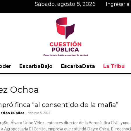
sábado, agosto 8, 2026
Ingresar a
oder
EscarbaBajo
EscarbaData
La Tribu
Cuestión
lez Ochoa
pró finca “al consentido de la mafia”
-
stión Pública
febrero 5, 2022
Pública
1980, Álvaro Uribe Vélez, entonces director de la Aeronáutica Civil, y un
 a Agropecuaria El Cortijo, empresa que cofundó Dayro Chica. El reconoci