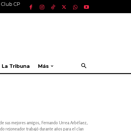
l Club CP
La Tribuna
Más
o de sus mejores amigos, Fernando Urrea Arbélaez,
do rejoneador trabajó durante años para el clan