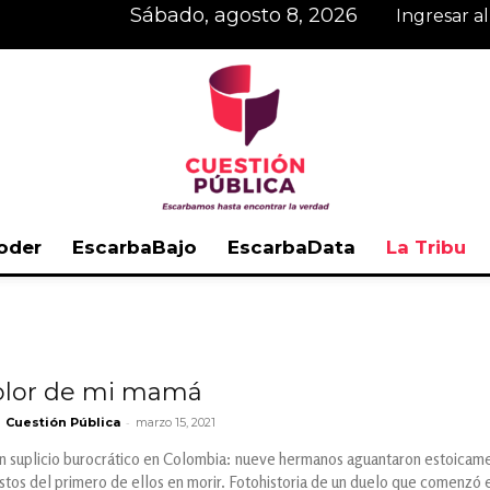
sábado, agosto 8, 2026
Ingresar a
oder
EscarbaBajo
EscarbaData
La Tribu
Cuestión
dolor de mi mamá
-
Cuestión Pública
marzo 15, 2021
Pública
un suplicio burocrático en Colombia: nueve hermanos aguantaron estoicamen
estos del primero de ellos en morir. Fotohistoria de un duelo que comenzó 