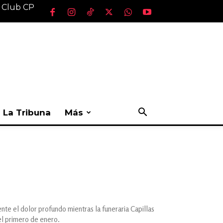
l Club CP
La Tribuna
Más
te el dolor profundo mientras la funeraria Capillas
el primero de enero.