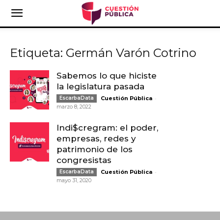
Etiqueta: Germán Varón Cotrino
Sabemos lo que hiciste
la legislatura pasada
-
EscarbaData
Cuestión Pública
marzo 8, 2022
Indi$cregram: el poder,
empresas, redes y
patrimonio de los
congresistas
-
EscarbaData
Cuestión Pública
mayo 31, 2020