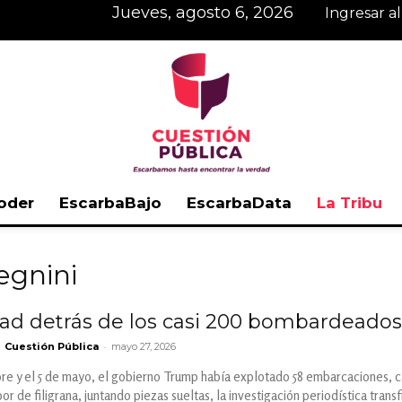
jueves, agosto 6, 2026
Ingresar a
oder
EscarbaBajo
EscarbaData
La Tribu
Cuestión
egnini
d detrás de los casi 200 bombardeados
-
Cuestión Pública
mayo 27, 2026
Pública
bre y el 5 de mayo, el gobierno Trump había explotado 58 embarcaciones,
or de filigrana, juntando piezas sueltas, la investigación periodística tran