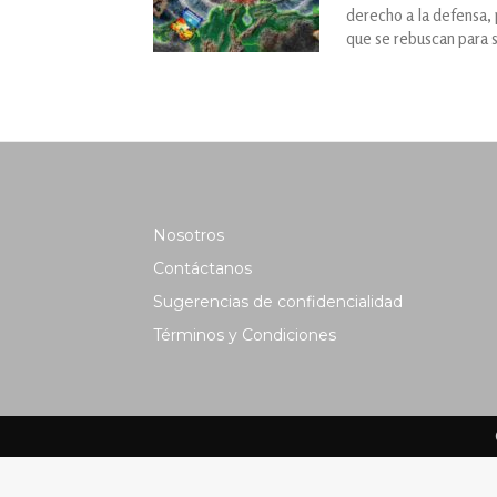
derecho a la defensa,
que se rebuscan para 
Nosotros
Contáctanos
Sugerencias de confidencialidad
Términos y Condiciones