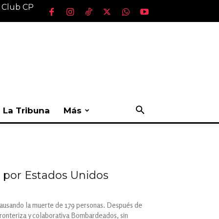
l Club CP
La Tribuna
Más
 por Estados Unidos
 causando la muerte de 179 personas. Después de
sfronteriza y colaborativa Bombardeados, sin