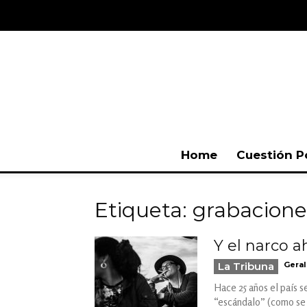
Home
Cuestión P
Etiqueta: grabacione
Y el narco a
La Tribuna
Gera
Hace 25 años el país s
“escándalo” (como se l