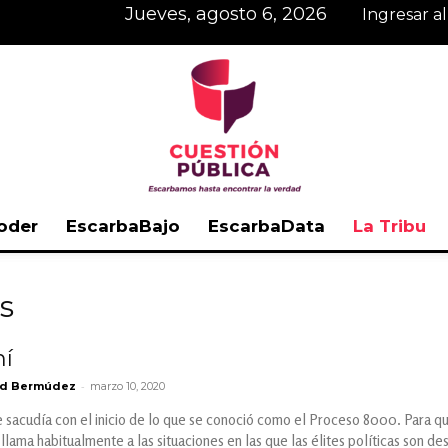
jueves, agosto 6, 2026
Ingresar a
oder
EscarbaBajo
EscarbaData
La Tribu
Cuestión
s
hí
-
ld Bermúdez
marzo 10, 2020
Pública
e sacudía con el inicio de lo que se conoció como el Proceso 8000. Para q
lama habitualmente a las situaciones en las que las élites políticas son de