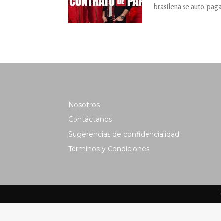
brasileña se auto-paga
Nosotros
Contáctanos
Sugerencias de confidencialidad
Términos y Condiciones