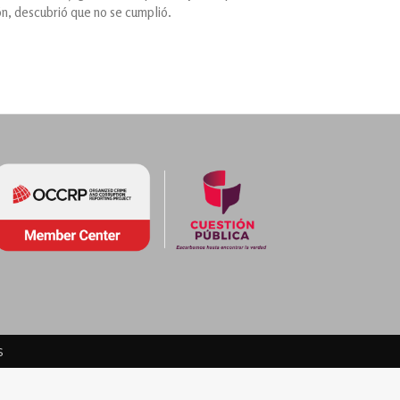
ión, descubrió que no se cumplió.
s