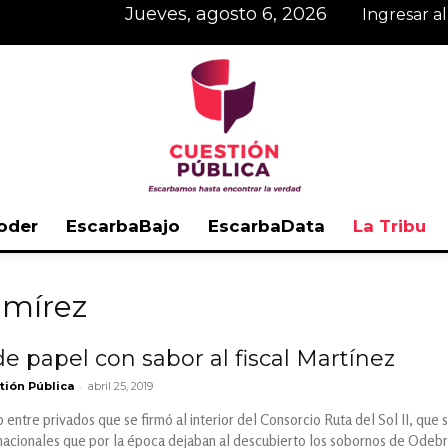
jueves, agosto 6, 2026
Ingresar a
oder
EscarbaBajo
EscarbaData
La Tribu
Cuestión
amírez
de papel con sabor al fiscal Martínez
-
tión Pública
abril 25, 2019
Pública
o entre privados que se firmó al interior del Consorcio Ruta del Sol II, qu
nacionales que por la época dejaban al descubierto los sobornos de Odebr