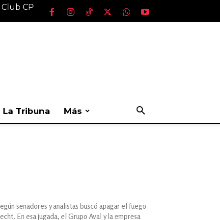
l Club CP
La Tribuna
Más
e según senadores y analistas buscó apagar el fuego
echt. En esa jugada, el Grupo Aval y la empresa