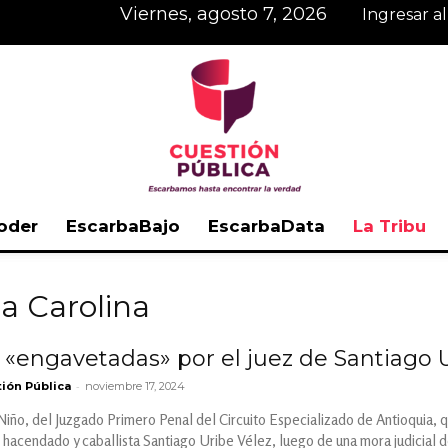
viernes, agosto 7, 2026
Ingresar a
oder
EscarbaBajo
EscarbaData
La Tribu
Cuestión
a Carolina
 «engavetadas» por el juez de Santiago 
-
ión Pública
noviembre 17, 2024
Pública
Niño, del Juzgado Primero Penal del Circuito Especializado de Antioquia, q
l hacendado y caballista Santiago Uribe Vélez, luego de una mora judicial d