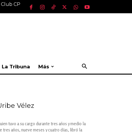
l Club CP
La Tribuna
Más
Uribe Vélez
uien tuvo a su cargo durante tres años y medio la
e tres años, nueve meses y cuatro días, libró la