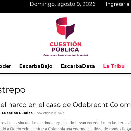
domingo, agosto 9, 2026
Ingresar a
oder
EscarbaBajo
EscarbaData
La Tribu
Cuestión
strepo
el narco en el caso de Odebrecht Colom
-
Cuestión Pública
noviembre 8, 2023
Pública
res fincas vinculadas al crimen organizado llevan enredadas en las cercas 
udó a Odebrecht a entrar a Colombia una enorme cantidad de fondos ilegale