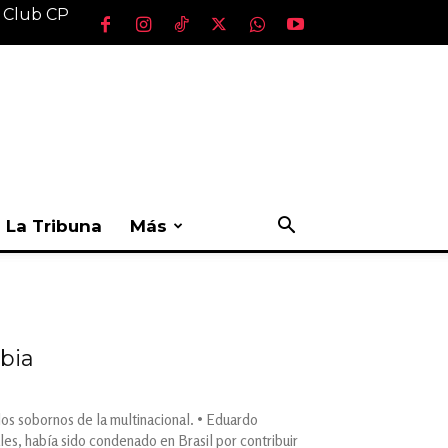
l Club CP
La Tribuna
Más
bia
los sobornos de la multinacional. • Eduardo
s, había sido condenado en Brasil por contribuir