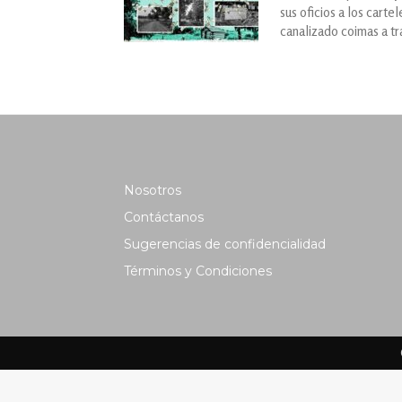
sus oficios a los cart
canalizado coimas a tr
Nosotros
Contáctanos
Sugerencias de confidencialidad
Términos y Condiciones