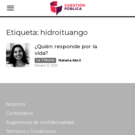
Etiqueta: hidroituango
¿Quién responde por la
vida?
-
La Tribuna
Natalia Abril
febrero 11, 2019
Nosotros
Contáctanos
Sugerencias de confidencialidad
Términos y Condiciones