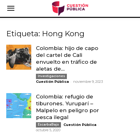
Etiqueta: Hong Kong
Colombia: hijo de capo
del cartel de Cali
envuelto en tráfico de
aletas de...
Investigaciones
-
Cuestión Pública
noviembre 9, 2023
Colombia: refugio de
tiburones. Yuruparí –
Malpelo en peligro por
pesca ilegal
-
EscarbaBajo
Cuestión Pública
octubre 5, 2020