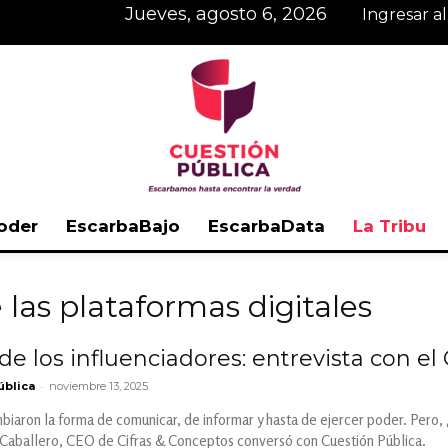
jueves, agosto 6, 2026
Ingresar a
oder
EscarbaBajo
EscarbaData
La Tribu
Cuestión
 las plataformas digitales
 de los influenciadores: entrevista con e
-
ública
noviembre 13, 2025
Pública
biaron la forma de comunicar, de informar y hasta de ejercer poder. Pero, ¿
 Caballero, CEO de Cifras & Conceptos conversó con Cuestión Pública.