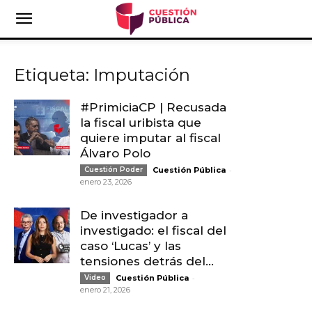
Etiqueta: Imputación
#PrimiciaCP | Recusada
la fiscal uribista que
quiere imputar al fiscal
Álvaro Polo
-
Cuestión Poder
Cuestión Pública
enero 23, 2026
De investigador a
investigado: el fiscal del
caso ‘Lucas’ y las
tensiones detrás del...
-
Video
Cuestión Pública
enero 21, 2026