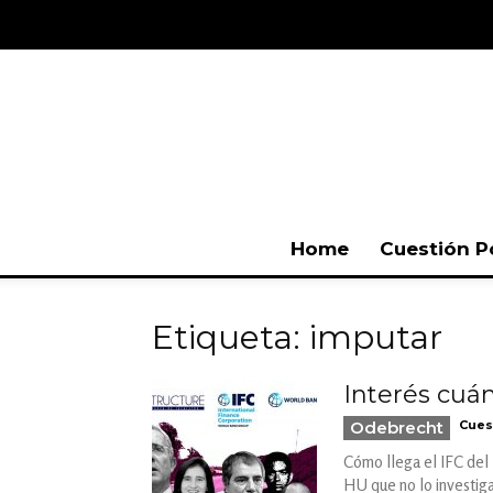
Home
Cuestión P
Etiqueta: imputar
Interés cuán
Odebrecht
Cues
Cómo llega el IFC del 
HU que no lo investig