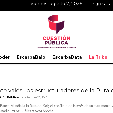
viernes, agosto 7, 2026
Ingresar a
oder
EscarbaBajo
EscarbaData
La Tribu
Cuestión
to valés, los estructuradores de la Ruta 
-
tión Pública
noviembre 28, 2018
Pública
Banco Mundial a la Ruta del Sol; el conflicto de interés de un matrimonio y 
a nadie. #LosSICfiles #AVALbrecht