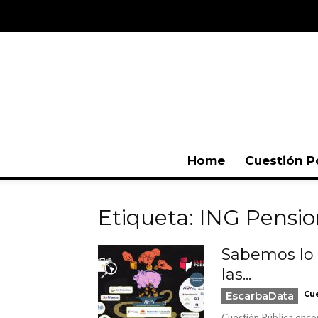
Home
Cuestión P
Etiqueta: ING Pensio
Sabemos lo 
las...
EscarbaData
Cue
Cuestión Pública encon