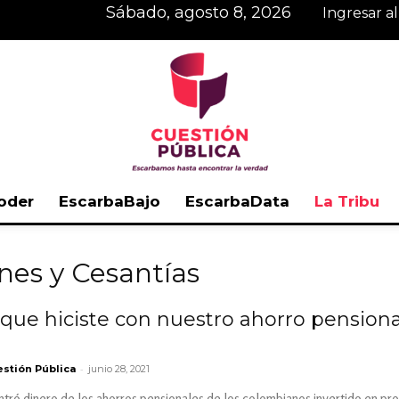
sábado, agosto 8, 2026
Ingresar a
oder
EscarbaBajo
EscarbaData
La Tribu
Cuestión
nes y Cesantías
que hiciste con nuestro ahorro pensional
Pública
-
stión Pública
junio 28, 2021
tró dinero de los ahorros pensionales de los colombianos invertido en pr