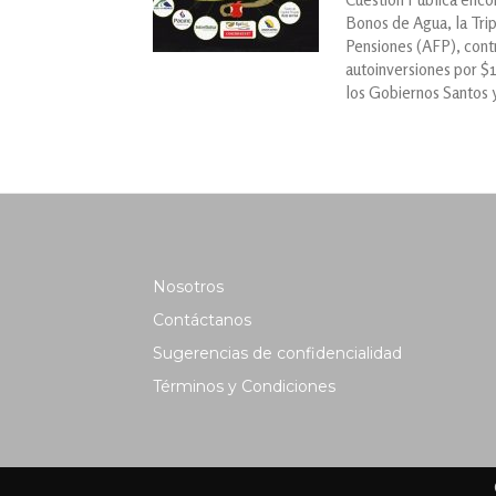
Bonos de Agua, la Trip
Pensiones (AFP), cont
autoinversiones por $
los Gobiernos Santos 
Nosotros
Contáctanos
Sugerencias de confidencialidad
Términos y Condiciones