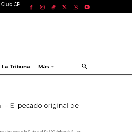
l Club CP
La Tribuna
Más
 – El pecado original de
oyectos como la Ruta del Sol (Odebrecht), los