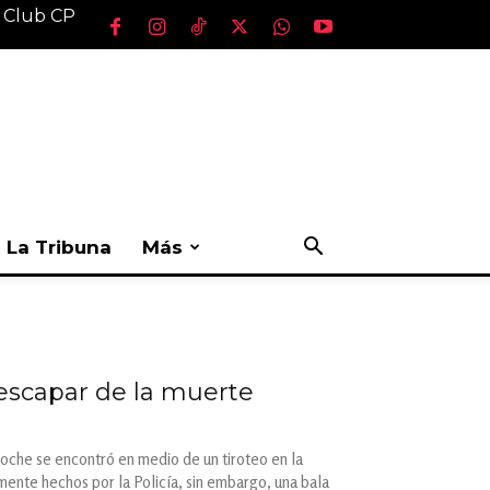
l Club CP
La Tribuna
Más
escapar de la muerte
noche se encontró en medio de un tiroteo en la
tamente hechos por la Policía, sin embargo, una bala