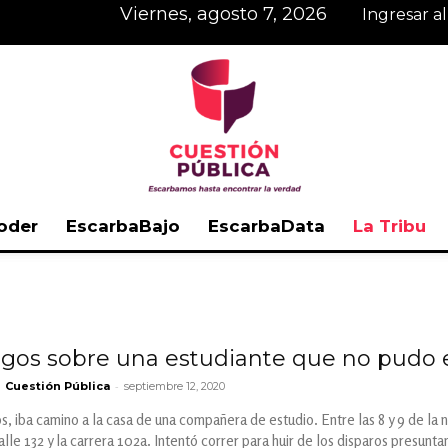
viernes, agosto 7, 2026
Ingresar a
oder
EscarbaBajo
EscarbaData
La Tribu
Cuestión
os sobre una estudiante que no pudo 
-
Cuestión Pública
septiembre 12, 2020
Pública
, iba camino a la casa de una compañera de estudio. Entre las 8 y 9 de la 
alle 132 y la carrera 102a. Intentó correr para huir de los disparos presun