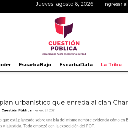
jueves, agosto 6, 2026
Ingresar a
oder
EscarbaBajo
EscarbaData
La Tribu
Cuestión
plan urbanístico que enreda al clan Char y
-
Cuestión Pública
enero 21, 2021
Pública
co que está planeado sobre una isla del mismo nombre evidencia cómo en B
ios y la justicia. Todo empezó con la expedición del POT.