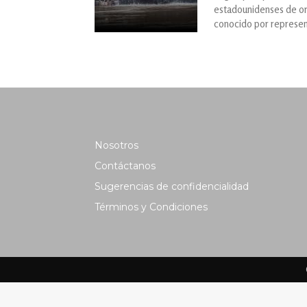
estadounidenses de or
conocido por represent
Nosotros
Contáctanos
Sugerencias de confidencialidad
Términos y Condiciones