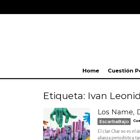
Home
Cuestión P
Etiqueta: Ivan Leon
Los Name, D
EscarbaBajo
Cue
El clan Char no es el ú
alianza periodística t