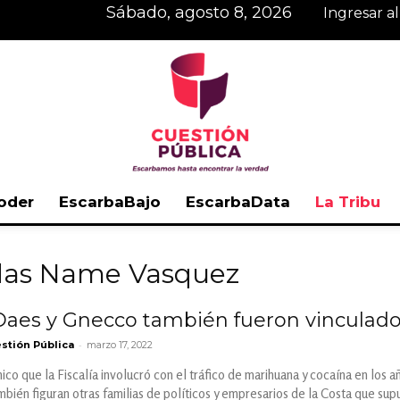
sábado, agosto 8, 2026
Ingresar a
oder
EscarbaBajo
EscarbaData
La Tribu
Cuestión
idas Name Vasquez
aes y Gnecco también fueron vinculados 
-
stión Pública
marzo 17, 2022
Pública
nico que la Fiscalía involucró con el tráfico de marihuana y cocaína en los
ambién figuran otras familias de políticos y empresarios de la Costa que s