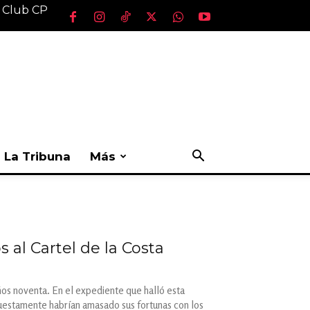
l Club CP
La Tribuna
Más
al Cartel de la Costa
 años noventa. En el expediente que halló esta
upuestamente habrían amasado sus fortunas con los