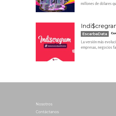
millones de dólares q
Indi$cregra
EscarbaData
Cue
La versión más evoluci
empresas, negocios fam
Nosotros
Contáctanos