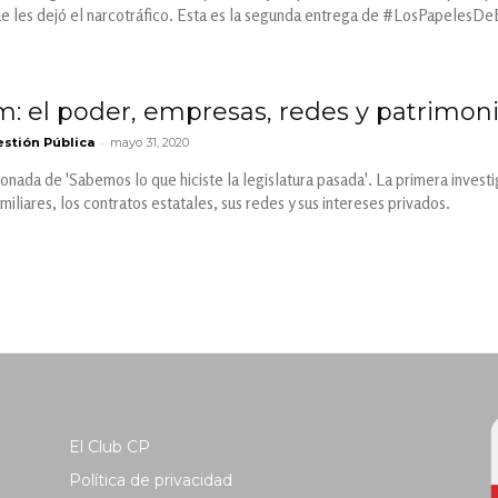
ue les dejó el narcotráfico. Esta es la segunda entrega de #LosPapelesDeB
m: el poder, empresas, redes y patrimoni
-
stión Pública
mayo 31, 2020
onada de 'Sabemos lo que hiciste la legislatura pasada'. La primera investi
iliares, los contratos estatales, sus redes y sus intereses privados.
El Club CP
Política de privacidad