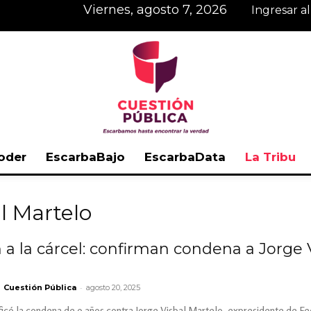
viernes, agosto 7, 2026
Ingresar a
oder
EscarbaBajo
EscarbaData
La Tribu
Cuestión
l Martelo
a la cárcel: confirman condena a Jorge V
Pública
-
Cuestión Pública
agosto 20, 2025
ficó la condena de 9 años contra Jorge Visbal Martelo, expresidente de F