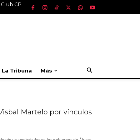
l Club CP
La Tribuna
Más
isbal Martelo por vínculos
edegán y exembajador en los gobiernos de Álvaro