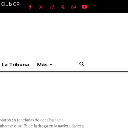
l Club CP
La Tribuna
Más
enviaron 19 toneladas de cocaína hacia
barcar el 70 % de la droga en la naviera danesa.