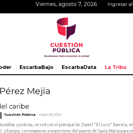
viernes, agosto 7, 2026
Ingresar a
oder
EscarbaBajo
EscarbaData
La Tribu
Cuestión
 Pérez Mejía
del caribe
-
Cuestión Pública
mayo 29, 2024
Pública
ia militar y policías, en red con el principal de Daniel “El Loco” Barrera, 
 y Europa; corrompieron a inspectores del puerto de Santa Marta para em