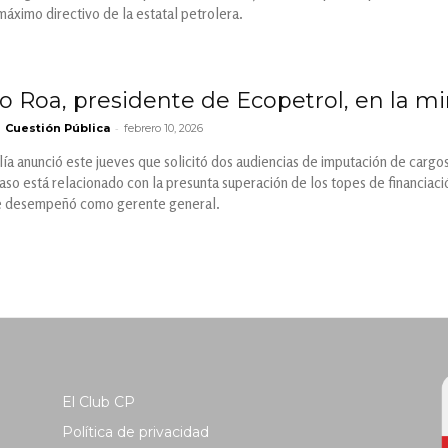
áximo directivo de la estatal petrolera.
do Roa, presidente de Ecopetrol, en la mir
-
Cuestión Pública
febrero 10, 2026
lía anunció este jueves que solicitó dos audiencias de imputación de cargo
aso está relacionado con la presunta superación de los topes de financiac
se desempeñó como gerente general.
El Club CP
Política de privacidad