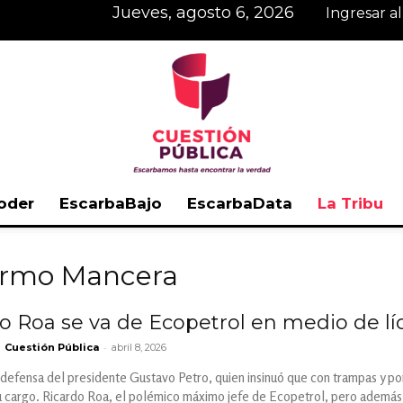
jueves, agosto 6, 2026
Ingresar a
oder
EscarbaBajo
EscarbaData
La Tribu
Cuestión
lermo Mancera
do Roa se va de Ecopetrol en medio de líos 
-
Cuestión Pública
abril 8, 2026
Pública
 defensa del presidente Gustavo Petro, quien insinuó que con trampas y po
 cargo. Ricardo Roa, el polémico máximo jefe de Ecopetrol, pero además a