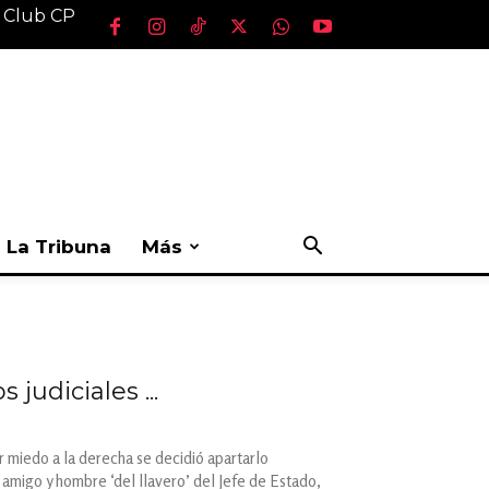
l Club CP
La Tribuna
Más
judiciales ...
r miedo a la derecha se decidió apartarlo
migo y hombre ‘del llavero’ del Jefe de Estado,