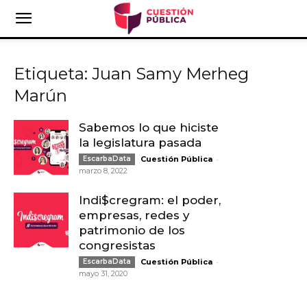
Etiqueta: Juan Samy Merheg
Marún
Sabemos lo que hiciste
la legislatura pasada
-
EscarbaData
Cuestión Pública
marzo 8, 2022
Indi$cregram: el poder,
empresas, redes y
patrimonio de los
congresistas
-
EscarbaData
Cuestión Pública
mayo 31, 2020