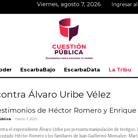
viernes, agosto 7, 2026
Ingresar a
oder
EscarbaBajo
EscarbaData
La Tribu
Cuestión
 contra Álvaro Uribe Vélez
estimonios de Héctor Romero y Enrique Pa
-
ública
marzo 3, 2025
Pública
contra el expresidente Álvaro Uribe por presunta manipulación de testigos
 abogado Héctor Romero y los familiares de Juan Guillermo Monsalve: Mar