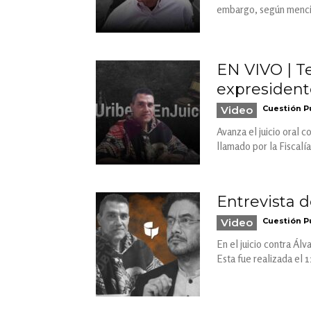
embargo, según mencion
EN VIVO | T
expresidente
Video
Cuestión P
Avanza el juicio oral 
llamado por la Fiscalí
Entrevista 
Video
Cuestión P
En el juicio contra Ál
Esta fue realizada el