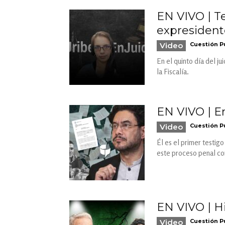
EN VIVO | T
expresidente
Video
Cuestión P
En el quinto día del j
la Fiscalía.
EN VIVO | E
Video
Cuestión P
Él es el primer testig
este proceso penal co
EN VIVO | Hi
Video
Cuestión P