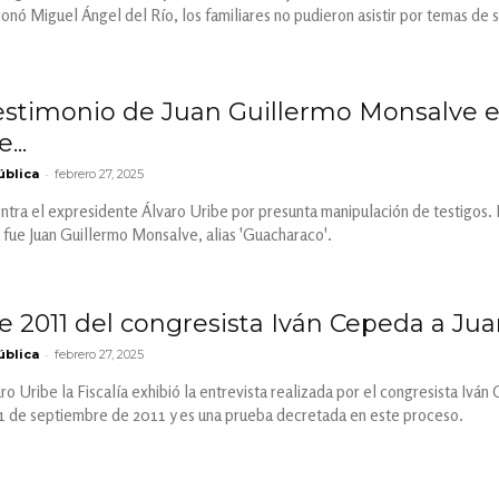
ó Miguel Ángel del Río, los familiares no pudieron asistir por temas de 
estimonio de Juan Guillermo Monsalve en 
...
-
ública
febrero 27, 2025
contra el expresidente Álvaro Uribe por presunta manipulación de testigos. E
a fue Juan Guillermo Monsalve, alias 'Guacharaco'.
de 2011 del congresista Iván Cepeda a J
-
ública
febrero 27, 2025
varo Uribe la Fiscalía exhibió la entrevista realizada por el congresista Iv
 11 de septiembre de 2011 y es una prueba decretada en este proceso.