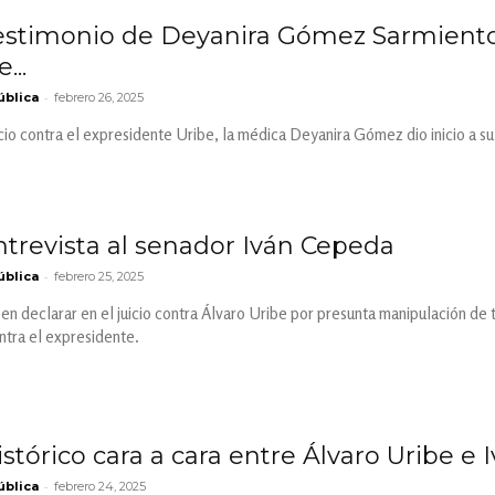
estimonio de Deyanira Gómez Sarmiento e
...
-
ública
febrero 26, 2025
uicio contra el expresidente Uribe, la médica Deyanira Gómez dio inicio a
ntrevista al senador Iván Cepeda
-
ública
febrero 25, 2025
o en declarar en el juicio contra Álvaro Uribe por presunta manipulación d
ntra el expresidente.
stórico cara a cara entre Álvaro Uribe e
-
ública
febrero 24, 2025