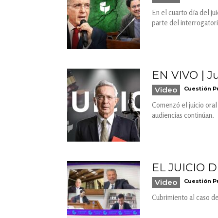
En el cuarto día del j
parte del interrogator
EN VIVO | Ju
Video
Cuestión P
Comenzó el juicio oral
audiencias continúan.
EL JUICIO D
Video
Cuestión P
Cubrimiento al caso d