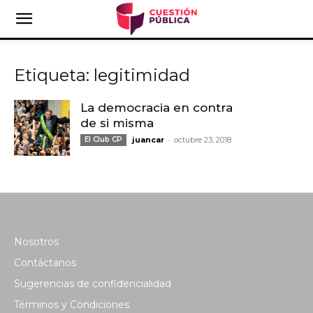
Etiqueta: legitimidad
La democracia en contra
de si misma
-
El Club CP
juancar
octubre 23, 2018
Nosotros
Contáctanos
Sugerencias de confidencialidad
Términos y Condiciones