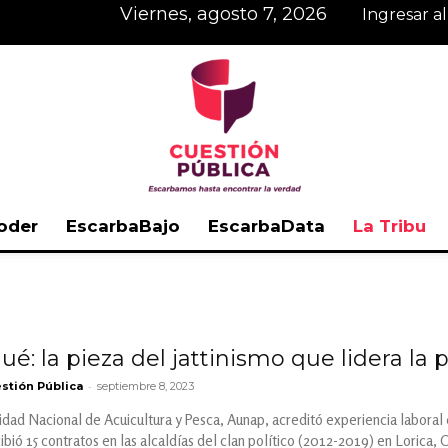
viernes, agosto 7, 2026
Ingresar a
oder
EscarbaBajo
EscarbaData
La Tribu
Cuestión
: la pieza del jattinismo que lidera la p
-
stión Pública
septiembre 8, 2023
Pública
oridad Nacional de Acuicultura y Pesca, Aunap, acreditó experiencia labo
cibió 15 contratos en las alcaldías del clan político (2012-2019) en Lorica,