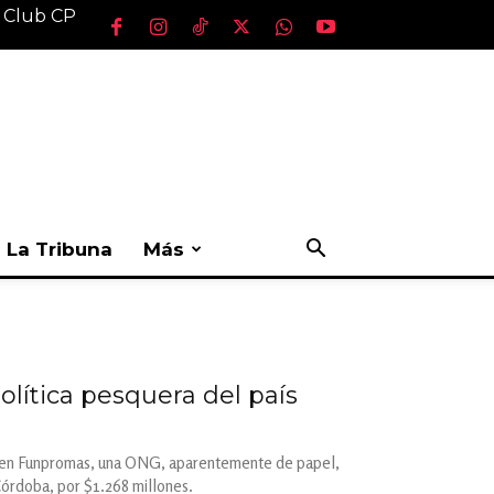
l Club CP
La Tribuna
Más
olítica pesquera del país
ral en Funpromas, una ONG, aparentemente de papel,
 Córdoba, por $1.268 millones.