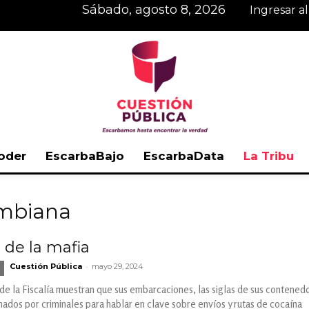
sábado, agosto 8, 2026
Ingresar a
oder
EscarbaBajo
EscarbaData
La Tribu
Cuestión
ombiana
s de la mafia
-
Cuestión Pública
mayo 29, 2024
Pública
e la Fiscalía muestran que sus embarcaciones, las siglas de sus contened
dos por criminales para hablar en clave sobre envíos y rutas de cocaína