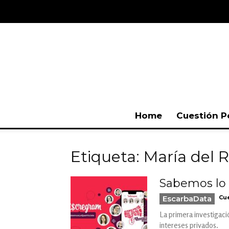
Home
Cuestión P
Etiqueta: María del R
Sabemos lo q
EscarbaData
Cue
La primera investigaci
intereses privados.