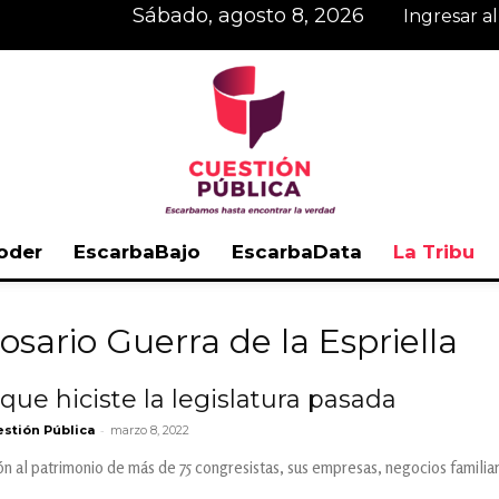
sábado, agosto 8, 2026
Ingresar a
oder
EscarbaBajo
EscarbaData
La Tribu
Cuestión
osario Guerra de la Espriella
ue hiciste la legislatura pasada
-
stión Pública
marzo 8, 2022
Pública
ón al patrimonio de más de 75 congresistas, sus empresas, negocios familiare