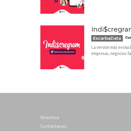
Indi$cregra
EscarbaData
Cue
La versión más evoluci
empresas, negocios fam
Nosotros
Contáctanos