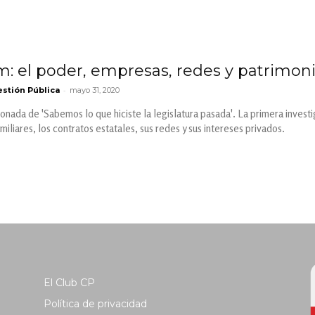
m: el poder, empresas, redes y patrimoni
-
stión Pública
mayo 31, 2020
onada de 'Sabemos lo que hiciste la legislatura pasada'. La primera investi
iliares, los contratos estatales, sus redes y sus intereses privados.
El Club CP
Política de privacidad