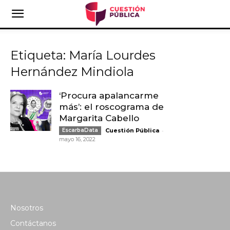
Etiqueta: María Lourdes
Hernández Mindiola
‘Procura apalancarme
más’: el roscograma de
Margarita Cabello
-
EscarbaData
Cuestión Pública
mayo 16, 2022
Nosotros
Contáctanos