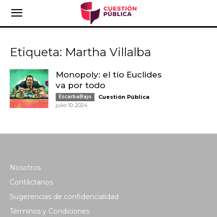
Etiqueta: Martha Villalba
Monopoly: el tío Euclides
va por todo
-
EscarbaBajo
Cuestión Pública
julio 10, 2024
Nosotros
Contáctanos
Sugerencias de confidencialidad
Términos y Condiciones