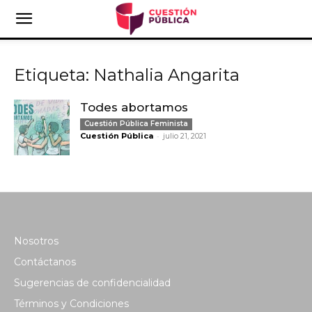
Etiqueta: Nathalia Angarita
Todes abortamos
Cuestión Pública Feminista
-
Cuestión Pública
julio 21, 2021
Nosotros
Contáctanos
Sugerencias de confidencialidad
Términos y Condiciones