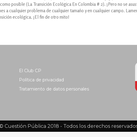
como posible (La Transición Ecológica En Colombia # 2). ¡Pero no se asus
es a cualquier problema de cualquier tamaño y en cualquier campo. Lament
ansición ecológica. ¡El fin de otro mito!
El Club CP
Política de privacidad
Tratamiento de datos personales
© Cuestión Pública 2018 - Todos los derechos reservado