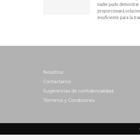
nadie pudo demostrar 
proporcionará solucion
insuficiente para la tr
Nosotros
Contáctanos
Sugerencias de confidencialidad
Términos y Condiciones