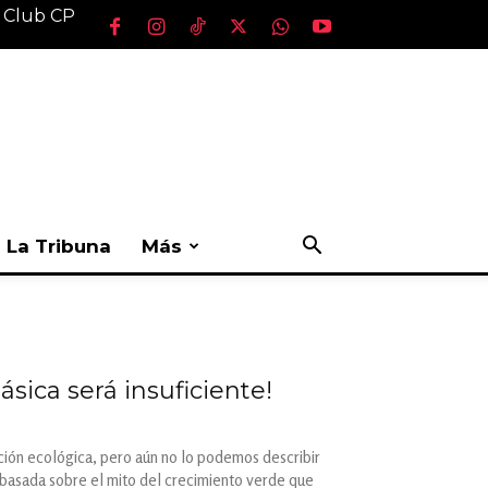
l Club CP
La Tribuna
Más
ásica será insuficiente!
ición ecológica, pero aún no lo podemos describir
 basada sobre el mito del crecimiento verde que