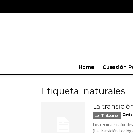
Home
Cuestión P
Etiqueta: naturales
La transició
La Tribuna
Xavie
Los recursos naturales
(La Transición Ecológ