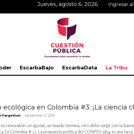
jueves, agosto 6, 2026
Ingresar a
oder
EscarbaBajo
EscarbaData
La Tribu
Cuestión
n ecológica en Colombia #3: ¡La ciencia cl
-
r Fargetton
septiembre 13, 2019
Pública
 no renovables se agotan, un mundo termina, otro debe surgir con la trans
ica En Colombia # 1). La propuesta política del CONPES 9834 es una farsa