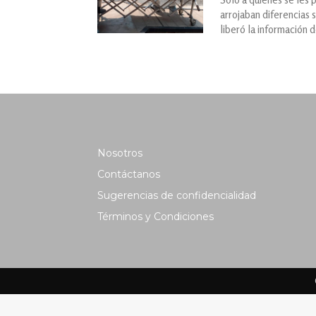
arrojaban diferencias 
liberó la información 
Nosotros
Contáctanos
Sugerencias de confidencialidad
Términos y Condiciones