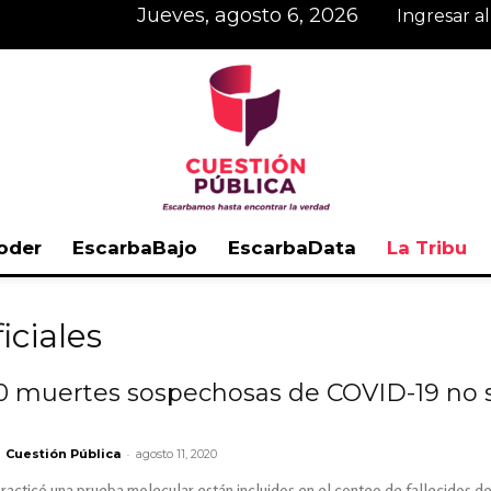
jueves, agosto 6, 2026
Ingresar a
oder
EscarbaBajo
EscarbaData
La Tribu
Cuestión
iciales
0 muertes sospechosas de COVID-19 no s
Pública
-
Cuestión Pública
agosto 11, 2020
practicó una prueba molecular están incluidos en el conteo de fallecidos del