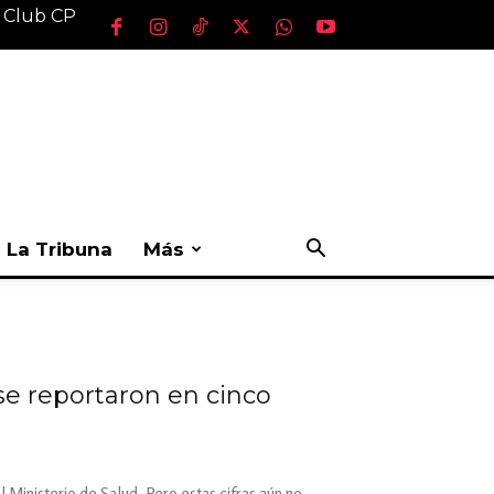
l Club CP
La Tribuna
Más
e reportaron en cinco
 Ministerio de Salud. Pero estas cifras aún no