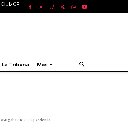
l Club CP
La Tribuna
Más
y su gabinete en la pandemia.