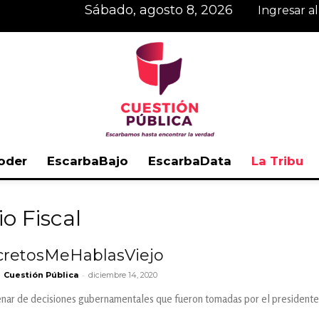
sábado, agosto 8, 2026
Ingresar a
oder
EscarbaBajo
EscarbaData
La Tribu
Cuestión
o Fiscal
etosMeHablasViejo
-
Cuestión Pública
diciembre 14, 2020
Pública
nar de decisiones gubernamentales que fueron tomadas por el presidente 