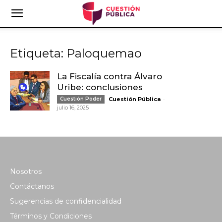
Etiqueta: Paloquemao
La Fiscalía contra Álvaro
Uribe: conclusiones
-
Cuestión Poder
Cuestión Pública
julio 16, 2025
Nosotros
Contáctanos
Sugerencias de confidencialidad
Términos y Condiciones