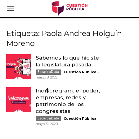
Etiqueta: Paola Andrea Holguín
Moreno
Sabemos lo que hiciste
la legislatura pasada
-
EscarbaData
Cuestión Pública
marzo 8, 2022
Indi$cregram: el poder,
empresas, redes y
patrimonio de los
congresistas
-
EscarbaData
Cuestión Pública
mayo 31, 2020