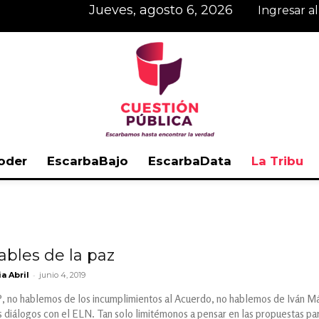
jueves, agosto 6, 2026
Ingresar a
oder
EscarbaBajo
EscarbaData
La Tribu
Cuestión
ables de la paz
-
ia Abril
junio 4, 2019
Pública
, no hablemos de los incumplimientos al Acuerdo, no hablemos de Iván Má
los diálogos con el ELN. Tan solo limitémonos a pensar en las propuestas pa