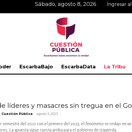
sábado, agosto 8, 2026
Ingresar a
oder
EscarbaBajo
EscarbaData
La Tribu
Cuestión
e líderes y masacres sin tregua en el G
-
Cuestión Pública
agosto 5, 2023
Pública
r semestre del 2022 con el primero del 2023, el fenómeno se redujo en un 
es. La apuesta sigue cuesta arriba para el gobierno de izquierda.