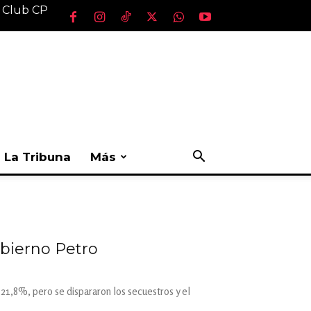
l Club CP
La Tribuna
Más
obierno Petro
21,8%, pero se dispararon los secuestros y el