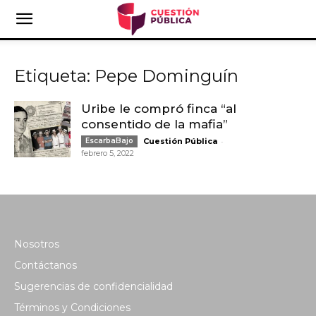
Etiqueta: Pepe Dominguín
Uribe le compró finca “al
consentido de la mafia”
-
EscarbaBajo
Cuestión Pública
febrero 5, 2022
Nosotros
Contáctanos
Sugerencias de confidencialidad
Términos y Condiciones