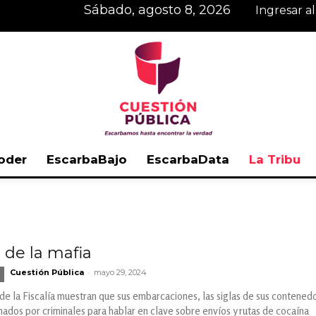
sábado, agosto 8, 2026
Ingresar a
oder
EscarbaBajo
EscarbaData
La Tribu
Cuestión
s de la mafia
-
Cuestión Pública
mayo 29, 2024
Pública
e la Fiscalía muestran que sus embarcaciones, las siglas de sus contened
dos por criminales para hablar en clave sobre envíos y rutas de cocaína