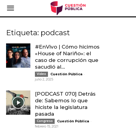
Etiqueta: podcast
#EnVivo | Cómo hicimos
«House of Nariño»: el
caso de corrupción que
sacudió al...
-
Video
Cuestión Pública
julio 2, 2025
[PODCAST 070] Detrás
de: Sabemos lo que
hiciste la legislatura
pasada
-
Congreso
Cuestión Pública
febrero 15, 2021