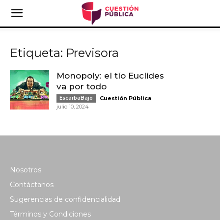
Etiqueta: Previsora
Monopoly: el tío Euclides
va por todo
-
EscarbaBajo
Cuestión Pública
julio 10, 2024
Nosotros
Contáctanos
Sugerencias de confidencialidad
Términos y Condiciones