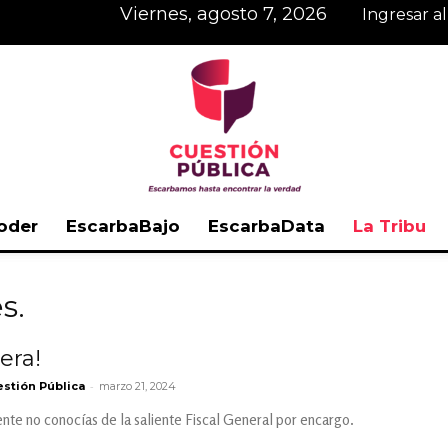
viernes, agosto 7, 2026
Ingresar a
oder
EscarbaBajo
EscarbaData
La Tribu
Cuestión
s.
era!
-
stión Pública
marzo 21, 2024
Pública
nte no conocías de la saliente Fiscal General por encargo.