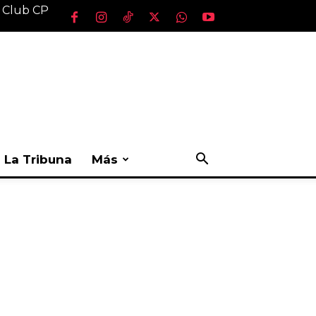
l Club CP
La Tribuna
Más