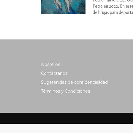
Petro en 2022. En este
de brujas para deportar
Nosotros
Contáctanos
Sugerencias de confidencialidad
Términos y Condiciones