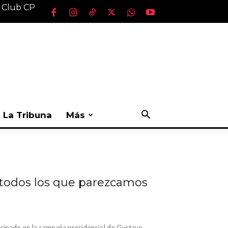
l Club CP
La Tribuna
Más
o todos los que parezcamos
ticipado en la campaña presidencial de Gustavo