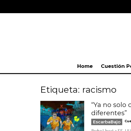
Home
Cuestión P
Etiqueta: racismo
“Ya no solo
diferentes”
EscarbaBajo
Cue
Pedro* huyó a EE. UU. 