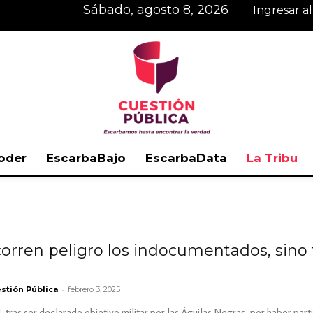
sábado, agosto 8, 2026
Ingresar a
oder
EscarbaBajo
EscarbaData
La Tribu
Cuestión
 corren peligro los indocumentados, sin
Pública
-
stión Pública
febrero 3, 2025
tras ser declarado objetivo militar por las Águilas Negras, por haber par