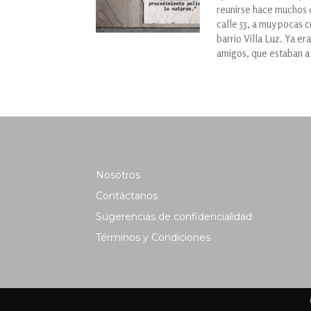
reunirse hace muchos dí
calle 53, a muy pocas 
barrio Villa Luz. Ya e
amigos, que estaban a p
Nosotros
Contáctanos
Sugerencias de confidencialidad
Términos y Condiciones