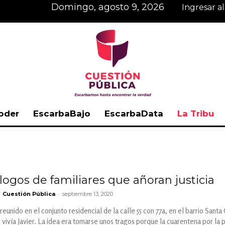
domingo, agosto 9, 2026
Ingresar a
oder
EscarbaBajo
EscarbaData
La Tribu
Cuestión
ogos de familiares que añoran justicia
-
Cuestión Pública
septiembre 13, 2020
Pública
eunido en el conjunto residencial de la calle 55 con 77a, en el barrio Santa C
 vivía Javier. La idea era tomarse unos tragos porque la cuarentena por l