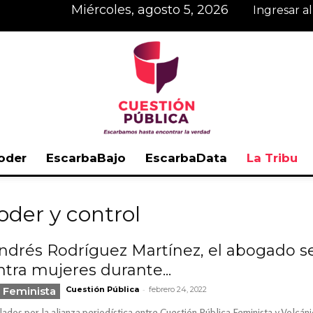
miércoles, agosto 5, 2026
Ingresar a
oder
EscarbaBajo
EscarbaData
La Tribu
Cuestión
oder y control
ndrés Rodríguez Martínez, el abogado s
ntra mujeres durante...
Pública
-
 Feminista
Cuestión Pública
febrero 24, 2022
ados por la alianza periodística entre Cuestión Pública Feminista y Volcá