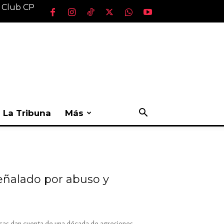
l Club CP
La Tribuna
Más
eñalado por abuso y
nicas dan cuenta de una década de agresiones