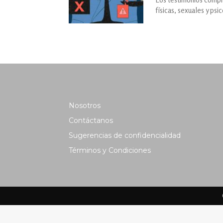
físicas, sexuales y ps
Nosotros
Contáctanos
Sugerencias de confidencialidad
Términos y Condiciones