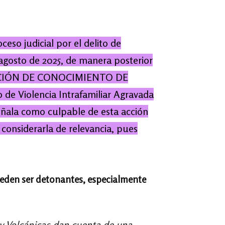
eso judicial por el delito de
 agosto de 2025, de manera posterior
FUNCIÓN DE CONOCIMIENTO DE
de Violencia Intrafamiliar Ag
ravad
a
ala como culpable de esta acción
considerarla de relevancia, pues
pueden ser detonantes, especialmente
 y Volcánicas dan cuenta de una