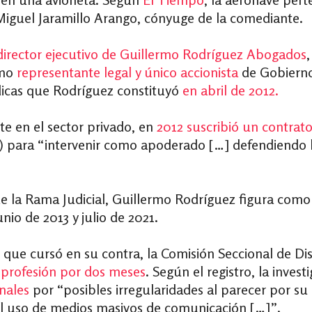
Miguel Jaramillo Arango, cónyuge de la comediante.
director ejecutivo de Guillermo Rodríguez Abogados
omo
representante legal y único accionista
de Gobierno
dicas que Rodríguez constituyó
en abril de 2012.
e en el sector privado, en
2012 suscribió un contrat
) para “intervenir como apoderado […] defendiendo lo
e la Rama Judicial, Guillermo Rodríguez figura com
nio de 2013 y julio de 2021.
s que cursó en su
contra, la Comisión Seccional de Dis
u profesión por dos meses
. Según el registro, la inves
nales
por “posibles irregularidades al parecer por su
el uso de medios masivos de comunicación […]”.