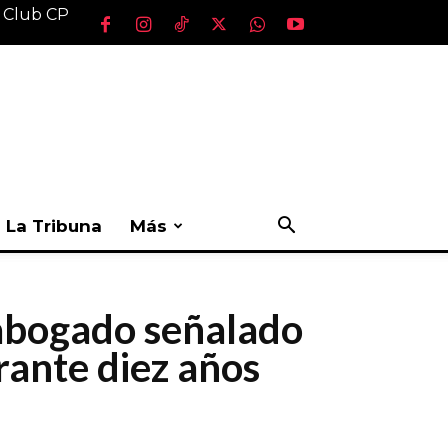
l Club CP
La Tribuna
Más
 abogado señalado
rante diez años