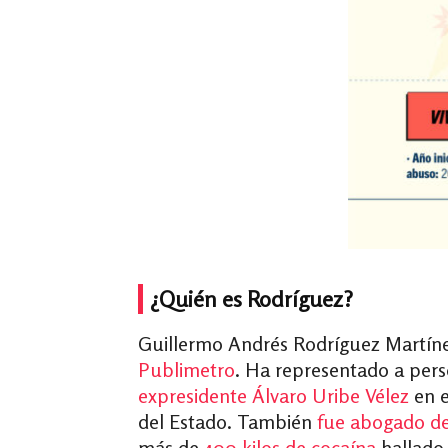
¿Quién es Rodríguez?
Guillermo Andrés Rodríguez Martíne
Publimetro
. Ha representado a pers
expresidente Álvaro Uribe Vélez
en e
del Estado.
También
fue abogado de
más de
400 kilos de cocaína
hallado