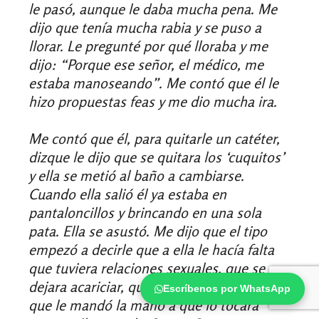
le pasó, aunque le daba mucha pena. Me
dijo que tenía mucha rabia y se puso a
llorar. Le pregunté por qué lloraba y me
dijo: “Porque ese señor, el médico, me
estaba manoseando”. Me contó que él le
hizo propuestas feas y me dio mucha ira.
Me contó que él, para quitarle un catéter,
dizque le dijo que se quitara los ‘cuquitos’
y ella se metió al baño a cambiarse.
Cuando ella salió él ya estaba en
pantaloncillos y brincando en una sola
pata. Ella se asustó. Me dijo que el tipo
empezó a decirle que a ella le hacía falta
que tuviera relaciones sexuales, que se
dejara acariciar, que se dejara penetrar y
Escríbenos por WhatsApp
que le mandó la mano a que lo tocara